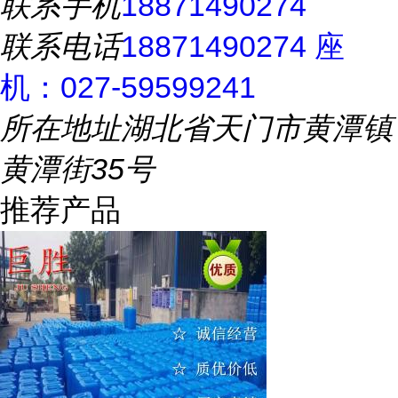
联系手机
18871490274
联系电话
18871490274 座
机：027-59599241
所在地址
湖北省天门市黄潭镇
黄潭街35号
推荐产品