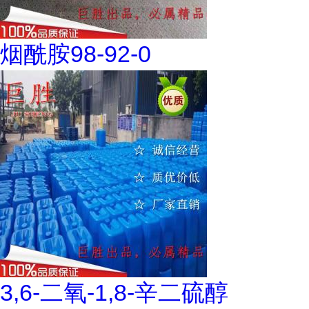
烟酰胺98-92-0
3,6-二氧-1,8-辛二硫醇