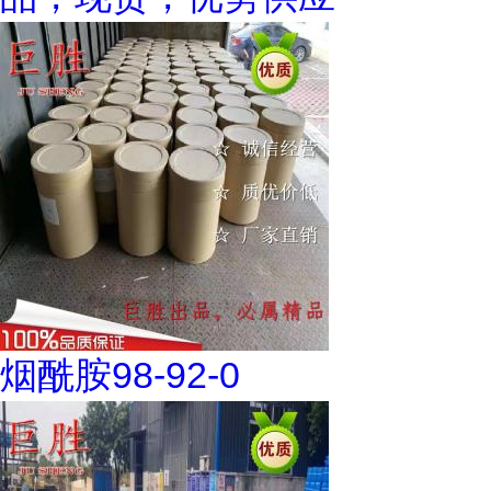
烟酰胺98-92-0