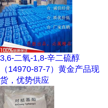
3,6-二氧-1,8-辛二硫醇
（14970-87-7）黄金产品现
货，优势供应