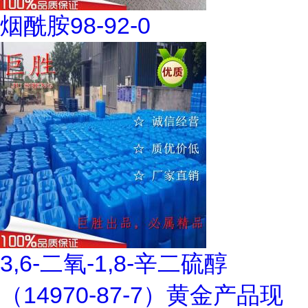
烟酰胺98-92-0
3,6-二氧-1,8-辛二硫醇
（14970-87-7）黄金产品现