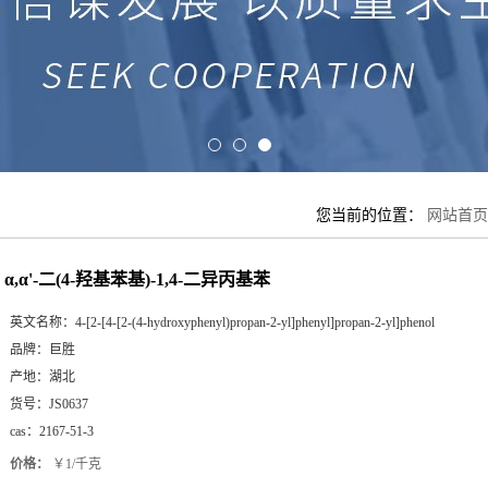
您当前的位置：
网站首页
α,α'-二(4-羟基苯基)-1,4-二异丙基苯
英文名称：
4-[2-[4-[2-(4-hydroxyphenyl)propan-2-yl]phenyl]propan-2-yl]phenol
品牌：
巨胜
产地：
湖北
货号：
JS0637
cas：
2167-51-3
价格：
￥1/千克