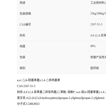
用途
工业原材料
25kg/200kg/5
包装规格
2167-51-3
CAS编号
别名
4,4'-(1,
99%
纯度
包装
依据产品性
级别
医药级
α,α'-二(4-羟基苯基)-1,4-二异丙基苯
CAS:2167-51-3
别名:4,4'-(1,4-亚苯基二异亚丙基)二苯酚; 双酚P; α,α'-双(4-羟基苯基)-1,
英文名:4-[2-[4-[2-(4-hydroxyphenyl)propan-2-yl]phenyl]propan-2-yl]phenol
分子式:C24H26O2