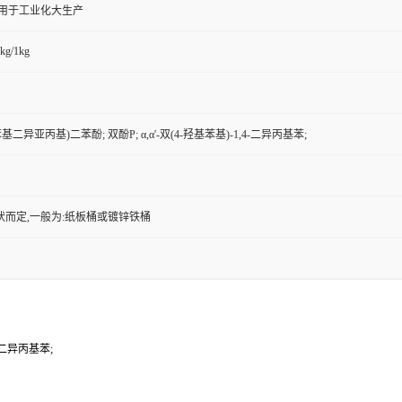
,用于工业化大生产
kg/1kg
4-亚苯基二异亚丙基)二苯酚; 双酚P; α,α'-双(4-羟基苯基)-1,4-二异丙基苯;
状而定,一般为:纸板桶或镀锌铁桶
4-二异丙基苯;