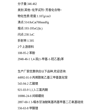
分子量:346.462
类别:其他>化学试剂>芳香化合物>
物化性质:密度:1.107g/cm3
沸点:514.8oCat760mmHg
熔点:193-195oC(lit.)
闪点:230.1oC
折射率:1.595
2个上游原料
108-95-2 苯酚
2948-46-1 1,4-双(1-甲基-1-羟乙基)苯
生产厂家优惠供应以下品种,欢迎咨询:
44992-01-0 丙烯酰氧乙基三甲基氯化铵
543-94-2 乙酸锶
921-03-9 1,1,3-三氯丙酮
16986-24-6 间碳硼烷
2897-60-1 3-缩水甘油醚氧基丙基甲基二乙氧基硅烷
556-63-8 甲酸锂