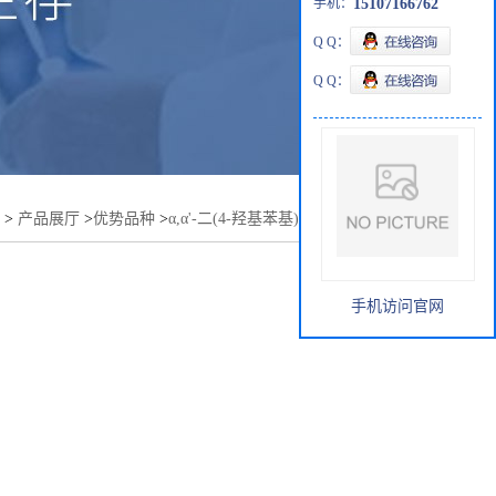
手机：
15107166762
Q Q：
Q Q：
>
产品展厅
>
优势品种
>
α,α'-二(4-羟基苯基)-1,4-二异丙基苯
手机访问官网