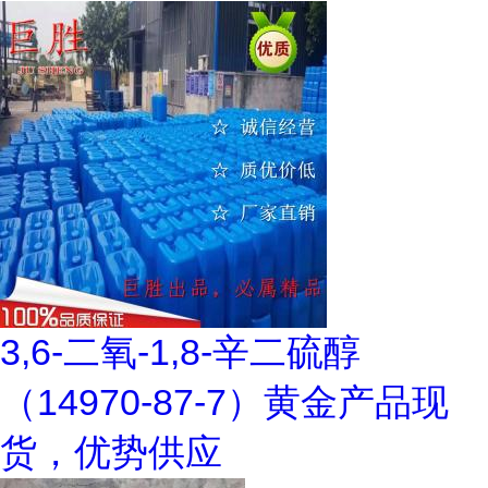
3,6-二氧-1,8-辛二硫醇
（14970-87-7）黄金产品现
货，优势供应