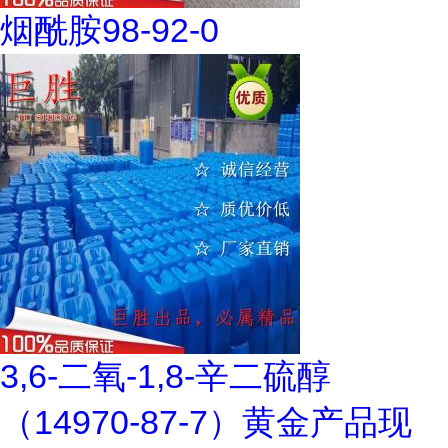
烟酰胺98-92-0
3,6-二氧-1,8-辛二硫醇
（14970-87-7）黄金产品现