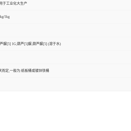
,用于工业化大生产
kg/1kg
芦脲[5] 1G;葫芦[5]脲;葫芦脲[5] (溶于水)
状而定,一般为:纸板桶或镀锌铁桶