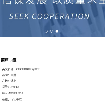
葫芦[5]脲
英文名称：
CUCURBIT(5)URIL
品牌：
巨胜
产地：
湖北
货号：
JS0868
cas：
259886-49-2
价格：
￥1/千克