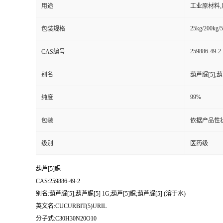
用途
工业原材料
25kg/200kg/5
包装规格
259886-49-2
CAS编号
别名
葫芦脲[5];葫
99%
纯度
包装
依据产品性
级别
医药级
葫芦[5]脲
CAS:259886-49-2
别名:葫芦脲[5];葫芦脲[5] 1G;葫芦[5]脲;葫芦脲[5] (溶于水)
英文名:CUCURBIT(5)URIL
分子式:C30H30N20O10