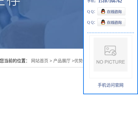
手机：
15107166762
Q Q：
Q Q：
您当前的位置：
网站首页
>
产品展厅
>
优势品种
>
葫芦[5]脲
手机访问官网