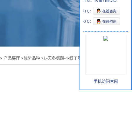
手机：
15107166762
Q Q：
Q Q：
>
产品展厅
>
优势品种
>
L-天冬氨酸-4-叔丁基-1-甲酯 盐酸盐
手机访问官网