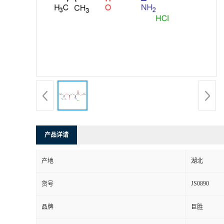
产品详请
产地
湖北
JS0890
货号
品牌
巨胜