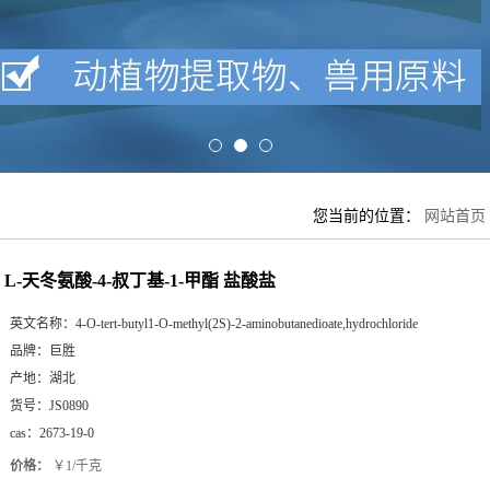
您当前的位置：
网站首页
L-天冬氨酸-4-叔丁基-1-甲酯 盐酸盐
英文名称：
4-O-tert-butyl1-O-methyl(2S)-2-aminobutanedioate,hydrochloride
品牌：
巨胜
产地：
湖北
货号：
JS0890
cas：
2673-19-0
价格：
￥1/千克