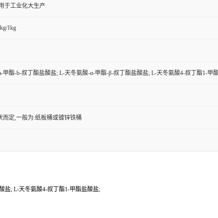
,用于工业化大生产
kg/1kg
a-甲酯-b-叔丁酯盐酸盐; L-天冬氨酸-α-甲酯-β-叔丁酯盐酸盐; L-天冬氨酸4-叔丁酯1-甲
状而定,一般为:纸板桶或镀锌铁桶
盐酸盐; L-天冬氨酸4-叔丁酯1-甲酯盐酸盐;