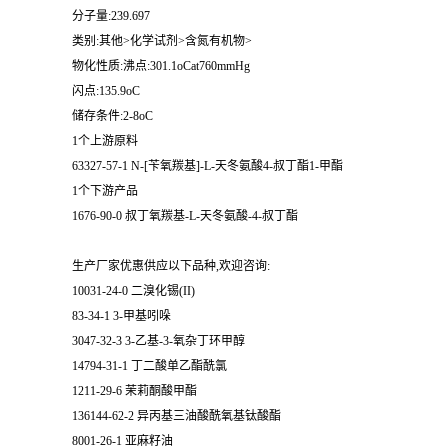
分子量:239.697
类别:其他>化学试剂>含氮有机物>
物化性质:沸点:301.1oCat760mmHg
闪点:135.9oC
储存条件:2-8oC
1个上游原料
63327-57-1 N-[苄氧羰基]-L-天冬氨酸4-叔丁酯1-甲酯
1个下游产品
1676-90-0 叔丁氧羰基-L-天冬氨酸-4-叔丁酯
生产厂家优惠供应以下品种,欢迎咨询:
10031-24-0 二溴化锡(II)
83-34-1 3-甲基吲哚
3047-32-3 3-乙基-3-氧杂丁环甲醇
14794-31-1 丁二酸单乙酯酰氯
1211-29-6 茉莉酮酸甲酯
136144-62-2 异丙基三油酸酰氧基钛酸酯
8001-26-1 亚麻籽油