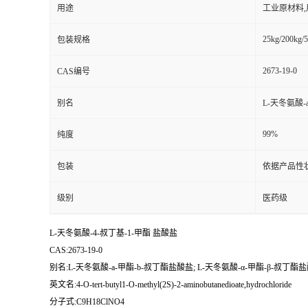
用途
工业原材料
25kg/200kg/5
包装规格
2673-19-0
CAS编号
别名
L-天冬氨酸-
99%
纯度
包装
依据产品性
级别
医药级
L-天冬氨酸-4-叔丁基-1-甲酯 盐酸盐
CAS:2673-19-0
别名:L-天冬氨酸-a-甲酯-b-叔丁酯盐酸盐; L-天冬氨酸-α-甲酯-β-叔丁酯
英文名:4-O-tert-butyl1-O-methyl(2S)-2-aminobutanedioate,hydrochloride
分子式:C9H18ClNO4