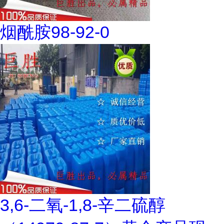
烟酰胺98-92-0
3,6-二氧-1,8-辛二硫醇