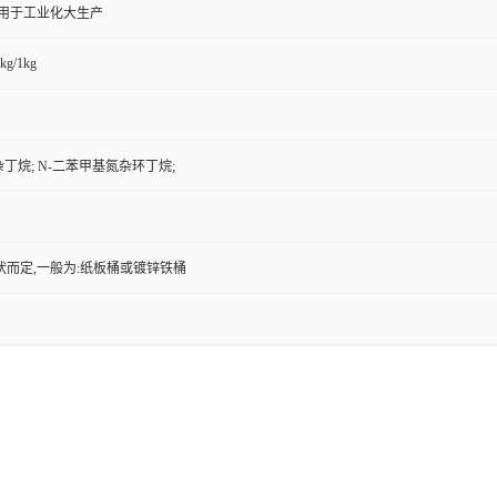
,用于工业化大生产
kg/1kg
杂丁烷; N-二苯甲基氮杂环丁烷;
状而定,一般为:纸板桶或镀锌铁桶