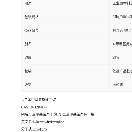
用途
工业原材料
25kg/200kg/5
包装规格
107128-00-7
CAS编号
别名
1-苯甲基氮
99%
纯度
包装
依据产品性
级别
医药级
1-二苯甲基氮杂环丁烷
CAS:107128-00-7
别名:1-苯甲基氮杂丁烷; N-二苯甲基氮杂环丁烷;
英文名:1-Benzhydrylazetidine
分子式:C16H17N