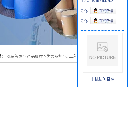
手机：
15107166762
Q Q：
Q Q：
置：
网站首页
>
产品展厅
>
优势品种
>
1-二苯甲基氮杂环丁烷
手机访问官网