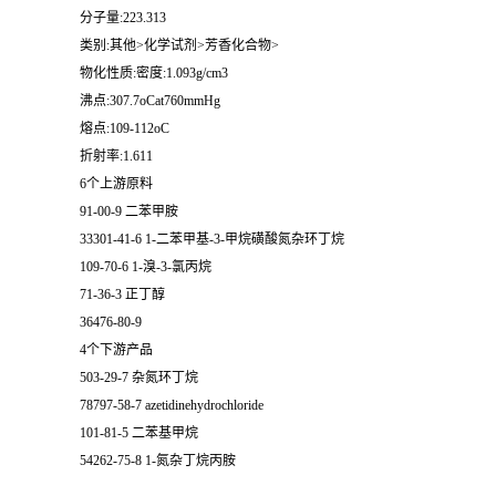
分子量:223.313
类别:其他>化学试剂>芳香化合物>
物化性质:密度:1.093g/cm3
沸点:307.7oCat760mmHg
熔点:109-112oC
折射率:1.611
6个上游原料
91-00-9 二苯甲胺
33301-41-6 1-二苯甲基-3-甲烷磺酸氮杂环丁烷
109-70-6 1-溴-3-氯丙烷
71-36-3 正丁醇
36476-80-9
4个下游产品
503-29-7 杂氮环丁烷
78797-58-7 azetidinehydrochloride
101-81-5 二苯基甲烷
54262-75-8 1-氮杂丁烷丙胺