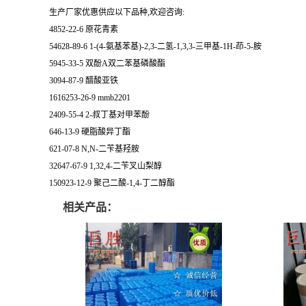
生产厂家优惠供应以下品种,欢迎咨询:
4852-22-6 原花青素
54628-89-6 1-(4-氨基苯基)-2,3-二氢-1,3,3-三甲基-1H-茚-5-胺
5945-33-5 双酚A双二苯基磷酸酯
3094-87-9 醋酸亚铁
1616253-26-9 mmb2201
2409-55-4 2-叔丁基对甲苯酚
646-13-9 硬脂酸异丁酯
621-07-8 N,N-二苄基羟胺
32647-67-9 1,32,4-二苄叉山梨醇
150923-12-9 聚己二酸-1,4-丁二醇酯
相关产品：