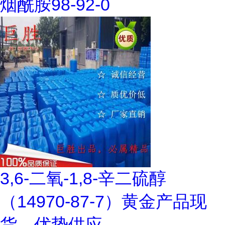
烟酰胺98-92-0
3,6-二氧-1,8-辛二硫醇
（14970-87-7）黄金产品现
货，优势供应