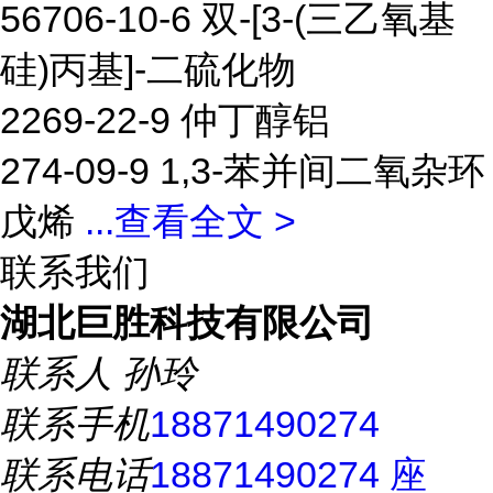
56706-10-6 双-[3-(三乙氧基
硅)丙基]-二硫化物
2269-22-9 仲丁醇铝
274-09-9 1,3-苯并间二氧杂环
戊烯
...
查看全文 >
联系我们
湖北巨胜科技有限公司
联系人
孙玲
联系手机
18871490274
联系电话
18871490274 座