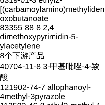
6319-01-3 ethyl2-
[(carbamoylamino)methyliden
oxobutanoate
83355-88-8 2,4-
dimethoxypyrimidin-5-
ylacetylene
8个下游产品
40704-11-8 3-甲基吡唑-4-羧
酸
121902-74-7 allophanoyl-
4methyl-3pyrazole