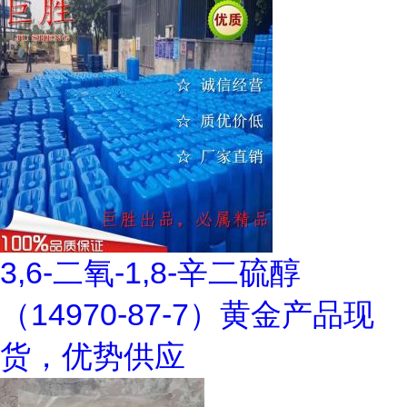
3,6-二氧-1,8-辛二硫醇
（14970-87-7）黄金产品现
货，优势供应