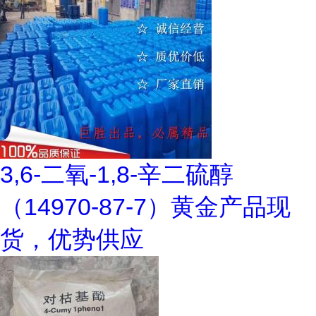
3,6-二氧-1,8-辛二硫醇
（14970-87-7）黄金产品现
货，优势供应