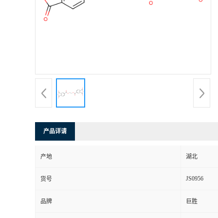
产品详请
产地
湖北
JS0956
货号
品牌
巨胜