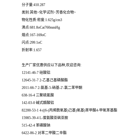
分子量:410.287
类别:其他>化学试剂>芳香化合物>
物化性质:密度:1.625g/cm3
沸点:681.8oCat760mmHg
熔点:167-169oC
闪点:299.1oC
折射率:1.657
生产厂家优惠供应以下品种,欢迎咨询:
12141-46-7 硅酸铝
12645-31-7 2-乙基己基磷酸酯
2011-66-7 2-氨基-5-硝基-2'-氯二苯甲酮
638-16-4 三聚硫氰酸
142-03-0 碱式醋酸铝
82200-53-1 4-((6-(丙烯酰氧基)己基)氧基)苯甲酸4-甲氧苯基酯
15985-39-4 L-蛋氨酸亚砜亚胺
515-42-4 苯磺酸钠
6422-86-2 对苯二甲酸二辛酯