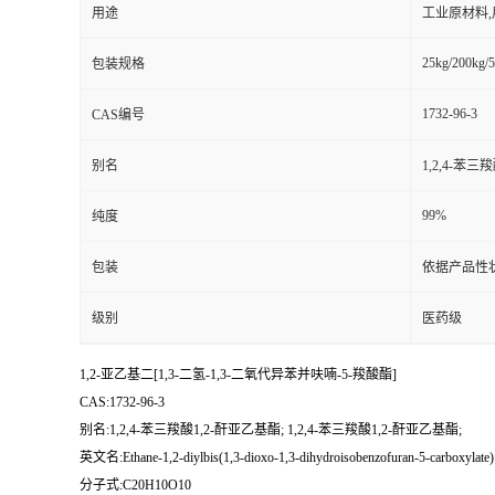
用途
工业原材料
25kg/200kg/5
包装规格
1732-96-3
CAS编号
别名
1,2,4-苯三
99%
纯度
包装
依据产品性
级别
医药级
1,2-亚乙基二[1,3-二氢-1,3-二氧代异苯并呋喃-5-羧酸酯]
CAS:1732-96-3
别名:1,2,4-苯三羧酸1,2-酐亚乙基酯; 1,2,4-苯三羧酸1,2-酐亚乙基酯;
英文名:Ethane-1,2-diylbis(1,3-dioxo-1,3-dihydroisobenzofuran-5-carboxylate)
分子式:C20H10O10