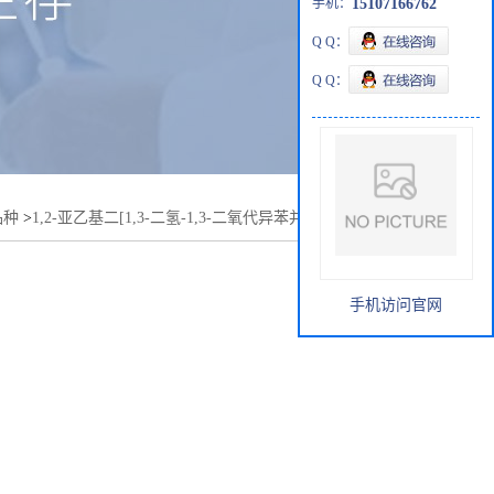
手机：
15107166762
Q Q：
Q Q：
品种
>
1,2-亚乙基二[1,3-二氢-1,3-二氧代异苯并呋喃-5-羧酸酯]
手机访问官网