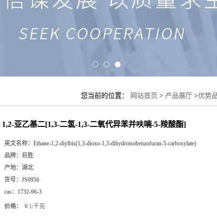
您当前的位置：
网站首页
>
产品展厅
>
优势
1,2-亚乙基二[1,3-二氢-1,3-二氧代异苯并呋喃-5-羧酸酯]
英文名称：
Ethane-1,2-diylbis(1,3-dioxo-1,3-dihydroisobenzofuran-5-carboxylate)
品牌：
巨胜
产地：
湖北
货号：
JS0956
cas：
1732-96-3
价格：
￥1/千克