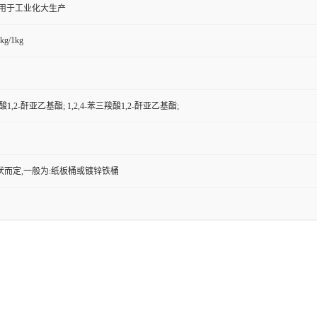
,用于工业化大生产
kg/1kg
羧酸1,2-酐亚乙基酯; 1,2,4-苯三羧酸1,2-酐亚乙基酯;
状而定,一般为:纸板桶或镀锌铁桶